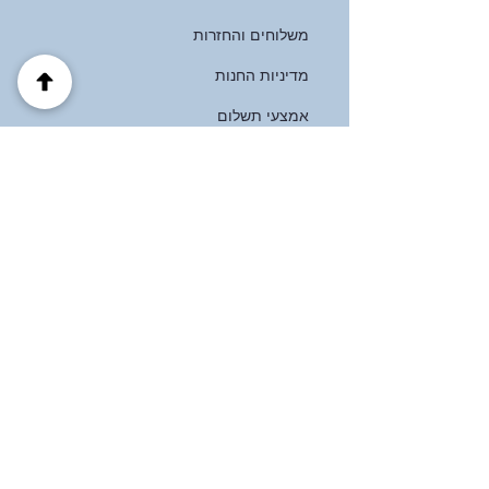
משלוחים והחזרות
מדיניות החנות
אמצעי תשלום
שאלות נפוצות
כתובת
הבוטנים 39 פרדס חנה
ישראל
(+972)
0537125121
לעקוב