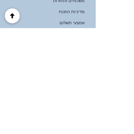
משלוחים והחזרות
מדיניות החנות
אמצעי תשלום
שאלות נפוצות
כתובת
הבוטנים 39 פרדס חנה
ישראל
(+972)
0537125121
לעקוב